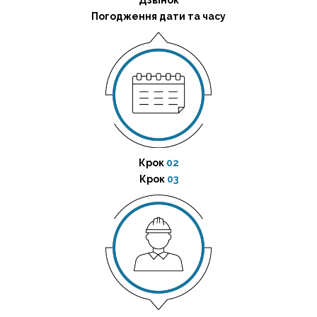
Дзвінок
Погодження дати та часу
Крок
02
Крок
03