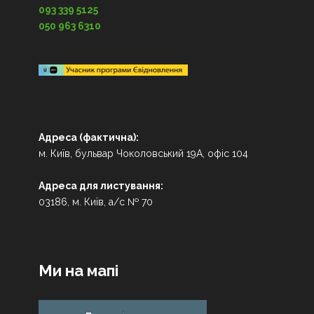
093 339 5125
050 963 6310
Адреса (фактична):
м. Київ, бульвар Чоколовський 19А, офіс 104
Адреса для листування:
03186, м. Київ, а/с № 70
Ми на мапі