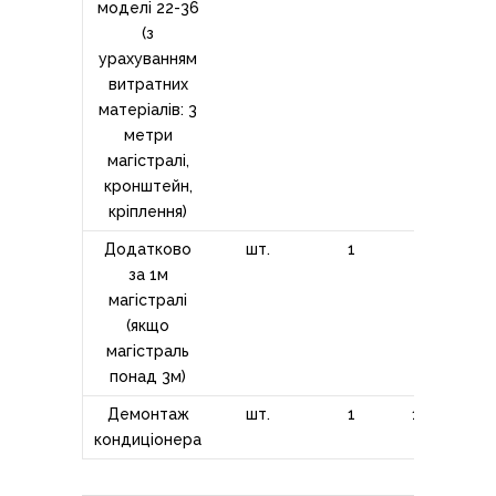
моделі 22-36
(з
урахуванням
витратних
матеріалів: 3
метри
магістралі,
кронштейн,
кріплення)
Додатково
шт.
1
370,00
за 1м
магістралі
(якщо
магістраль
понад 3м)
Демонтаж
шт.
1
1200,00
кондиціонера