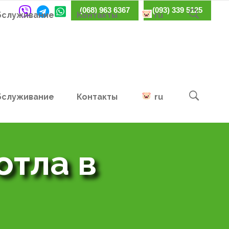
(068) 963 6367
(093) 339 5125
бслуживание
Контакты
ru
бслуживание
Контакты
ru
отла в