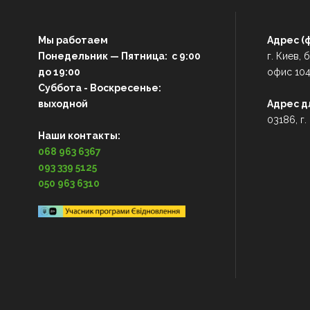
Мы работаем
Адрес (
Понедельник — Пятница: с 9:00
г. Киев,
до 19:00
офис 10
Суббота - Воскресенье:
выходной
Адрес д
03186, г.
Наши контакты:
068 963 6367
093 339 5125
050 963 6310