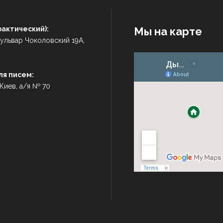
фактический):
Мы на карте
 бульвар Чоколовский 19А,
4
ля писем:
 Киев, а/я № 70